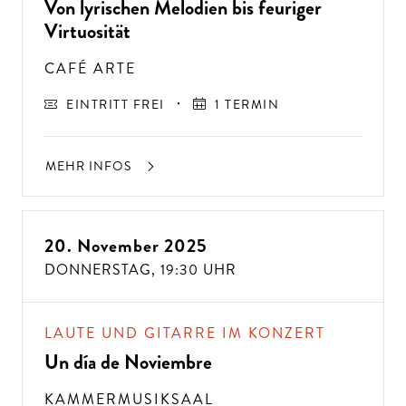
Von lyrischen Melodien bis feuriger
Virtuosität
CAFÉ ARTE
EINTRITT FREI
1 TERMIN
MEHR INFOS
20. November 2025
A
USSER
EW
Ö
H
N
LIC
H
E K
O
N
ZER
TER
LEBN
DONNERSTAG,
19:30 UHR
G
ISSE
S
T
H
E
N
SI
E
A
U
F
P
E
R
F
O
R
M
A
N
C
E
S
E
?
LAUTE UND GITARRE IM KONZERT
Un día de Noviembre
KAMMERMUSIKSAAL