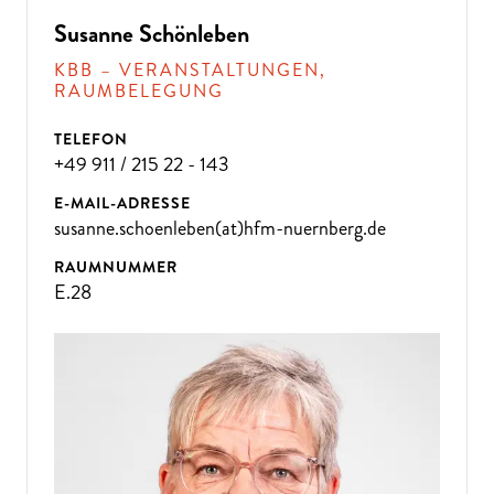
D
A
N
N
K
O
M
M
E
N
SI
E
Z
U
U
N
Susanne Schönleben
S!
KBB – VERANSTALTUNGEN,
RAUMBELEGUNG
TELEFON
+49 911 / 215 22 - 143
E-MAIL-ADRESSE
susanne.schoenleben(at)hfm-nuernberg.de
RAUMNUMMER
E.28