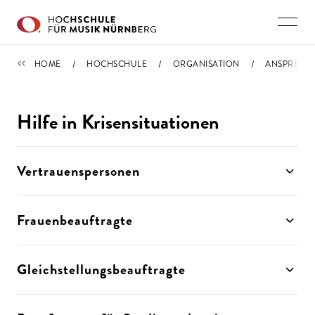
Direkt zu den Inhalten springen
ORGANISATION
HOME
HOCHSCHULE
ORGANISATION
ANSPRECHS
Hilfe in Krisensituationen
Vertrauenspersonen
Frauenbeauftragte
Gleichstellungsbeauftragte