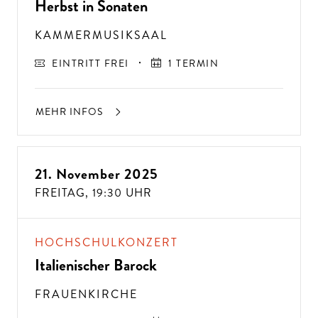
Herbst in Sonaten
KAMMERMUSIKSAAL
EINTRITT FREI
1 TERMIN
MEHR INFOS
21. November 2025
FREITAG,
19:30 UHR
A
USSER
EW
Ö
H
N
LIC
H
E K
O
N
ZER
TER
LEBN
G
ISSE
S
T
H
E
N
SI
E
A
U
F
P
E
R
F
O
R
M
A
N
C
E
S
HOCHSCHULKONZERT
E
?
Italienischer Barock
FRAUENKIRCHE