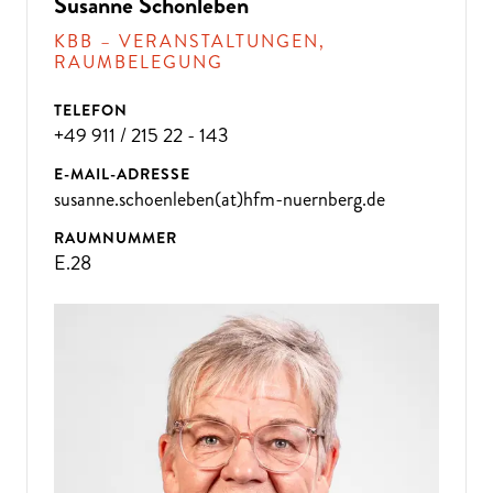
D
A
N
N
K
O
M
M
E
N
SI
E
Z
U
U
N
Susanne Schönleben
KBB – VERANSTALTUNGEN,
S!
RAUMBELEGUNG
TELEFON
+49 911 / 215 22 - 143
E-MAIL-ADRESSE
susanne.schoenleben(at)hfm-nuernberg.de
RAUMNUMMER
E.28