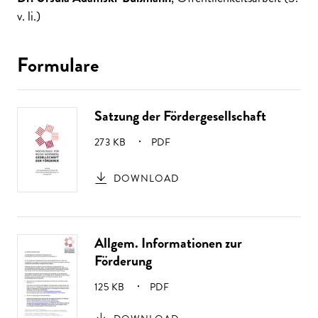
v. li.)
Formulare
Satzung der Fördergesellschaft
GRÖSSE:
273 KB
PDF
DOWNLOAD
Allgem. Informationen zur
Förderung
GRÖSSE:
125 KB
PDF