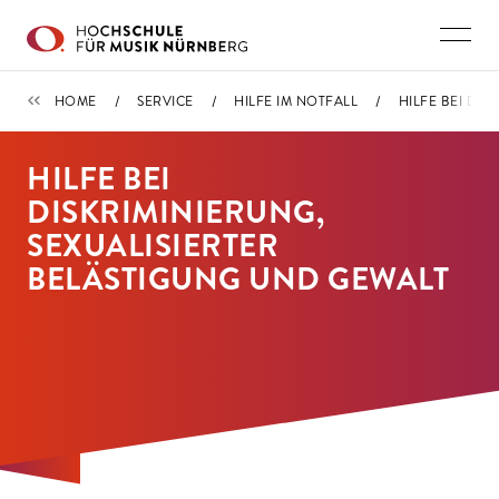
Direkt zu den Inhalten springen
HILFE IM NOTFALL
HOME
SERVICE
HILFE IM NOTFALL
HILFE BEI DI
HILFE BEI
DISKRIMINIERUNG,
SEXUALISIERTER
BELÄSTIGUNG UND GEWALT