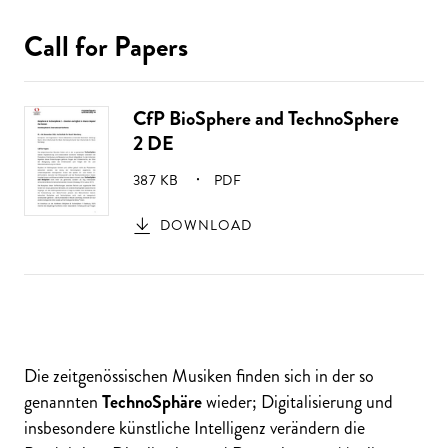
Call for Papers
CfP BioSphere and TechnoSphere
2 DE
GRÖSSE:
387 KB
PDF
DOWNLOAD
Die zeitgenössischen Musiken finden sich in der so
genannten
TechnoSphäre
wieder; Digitalisierung und
insbesondere künstliche Intelligenz verändern die