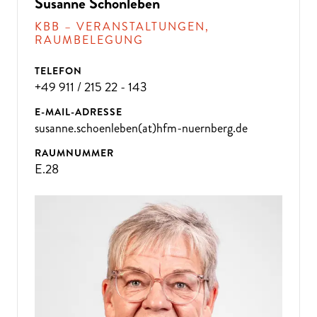
D
A
N
N
K
O
M
M
E
N
SI
E
Z
U
U
N
Susanne Schönleben
KBB – VERANSTALTUNGEN,
S!
RAUMBELEGUNG
TELEFON
+49 911 / 215 22 - 143
E-MAIL-ADRESSE
susanne.schoenleben(at)hfm-nuernberg.de
RAUMNUMMER
E.28