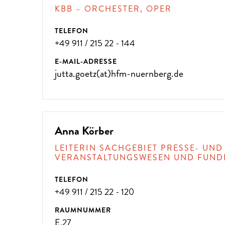
KBB – ORCHESTER, OPER
TELEFON
+49 911 / 215 22 - 144
ÜBER 300 VERANSTALTUNG
E-MAIL-ADRESSE
jutta.goetz(at)hfm-nuernberg.de
!
Anna Körber
LEITERIN SACHGEBIET PRESSE- UND
VERANSTALTUNGSWESEN UND FUND
TELEFON
+49 911 / 215 22 - 120
RAUMNUMMER
E.27