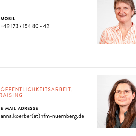
MOBIL
D
A
N
N
K
O
M
M
E
N
S
I
E
Z
U
U
N
S
+49 173 / 154 80 - 42
EN PRO JAHR
 ÖFFENTLICHKEITSARBEIT,
RAISING
E-MAIL-ADRESSE
anna.koerber(at)hfm-nuernberg.de