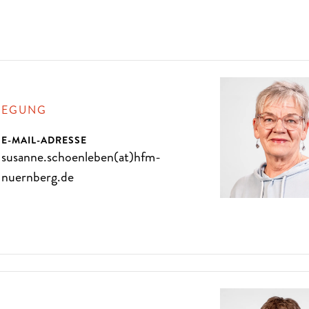
L
I
E
B
E
N
S
I
E
D
I
E
O
P
E
R
LEGUNG
E-MAIL-ADRESSE
susanne.schoenleben(at)hfm-
nuernberg.de