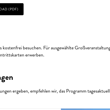
AD (PDF)
s kostenfrei besuchen. Für ausgewählte Großveranstaltun
ERTERLEBNISSE
S
T
H
E
N
S
I
E
A
U
F
P
E
R
F
O
R
M
A
N
C
E
S
ntrittskarten erwerben.
E
?
ngen
ungen ergeben, empfehlen wir, das Programm tagesaktuell 