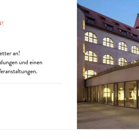
N!
etter
an!
eldungen und einen
eranstaltungen.
SISCH