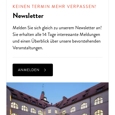
D
A
N
N
K
O
M
M
E
N
SI
E
Z
U
U
N
KEINEN TERMIN MEHR VERPASSEN!
S!
Newsletter
Melden Sie sich gleich zu unserem
Newsletter
an!
Sie erhalten alle 14 Tage interessante Meldungen
und einen Überblick über unsere bevorstehenden
Veranstaltungen.
ANMELDEN