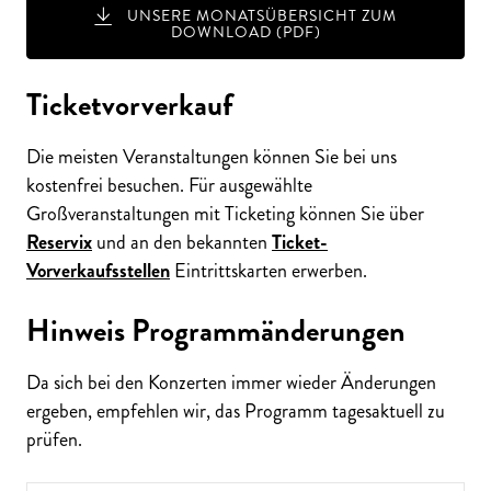
UNSERE MONATSÜBERSICHT ZUM
DOWNLOAD (PDF)
Ticketvorverkauf
Die meisten Veranstaltungen können Sie bei uns
kostenfrei besuchen. Für ausgewählte
Großveranstaltungen mit Ticketing können Sie über
Reservix
und an den bekannten
Ticket-
Vorverkaufsstellen
Eintrittskarten erwerben.
Hinweis Programmänderungen
Da sich bei den Konzerten immer wieder Änderungen
ergeben, empfehlen wir, das Programm tagesaktuell zu
ÜBE
R 300
VE
R
A
NST
ALT
U
N
GE
N P
R
O
J
A
H
prüfen.
R