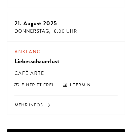
21. August 2025
ALTE MUSIK BIS ZEITGENÖSSISCH
DONNERSTAG,
18:00 UHR
LIEBEN SIE DIE OPER?
ANKLANG
Liebesschauerlust
CAFÉ ARTE
EINTRITT FREI
1 TERMIN
MEHR INFOS