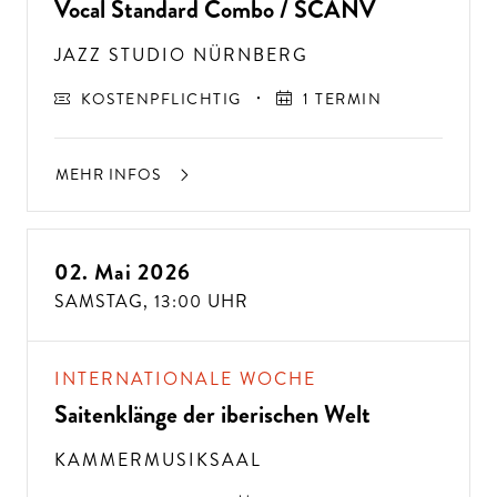
Vocal Standard Combo / SCANV
JAZZ STUDIO NÜRNBERG
KOSTENPFLICHTIG
1 TERMIN
MEHR INFOS
02. Mai 2026
SAMSTAG,
13:00 UHR
A
USSER
EW
Ö
H
N
LIC
H
E K
O
N
ZER
TER
LEBN
G
ISSE
S
T
H
E
N
SI
E
A
U
F
P
E
R
F
O
R
M
A
N
C
E
S
INTERNATIONALE WOCHE
E
?
Saitenklänge der iberischen Welt
KAMMERMUSIKSAAL