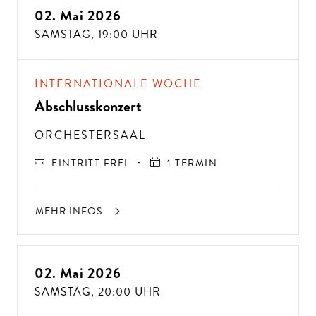
02. Mai 2026
SAMSTAG,
19:00 UHR
INTERNATIONALE WOCHE
Abschlusskonzert
ORCHESTERSAAL
EINTRITT FREI
1 TERMIN
MEHR INFOS
ÜBE
R 300
VE
R
A
NST
ALT
U
N
GE
N P
R
O
J
A
H
02. Mai 2026
SAMSTAG,
20:00 UHR
R