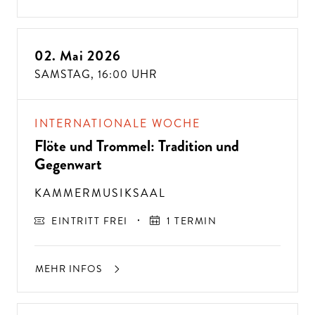
02. Mai 2026
ALTE MUSIK BIS ZEITGENÖSSISCH
SAMSTAG,
16:00 UHR
LIEBEN SIE DIE OPER?
INTERNATIONALE WOCHE
Flöte und Trommel: Tradition und
Gegenwart
KAMMERMUSIKSAAL
EINTRITT FREI
1 TERMIN
MEHR INFOS