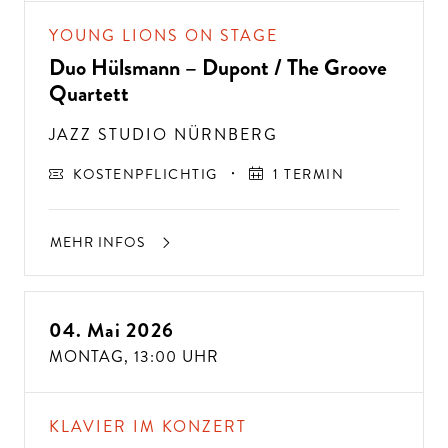
D
A
N
N
K
O
M
M
E
N
SI
E
Z
U
U
N
YOUNG LIONS ON STAGE
S!
Duo Hülsmann – Dupont / The Groove
Quartett
JAZZ STUDIO NÜRNBERG
KOSTENPFLICHTIG
1 TERMIN
MEHR INFOS
04. Mai 2026
MONTAG,
13:00 UHR
KLAVIER IM KONZERT