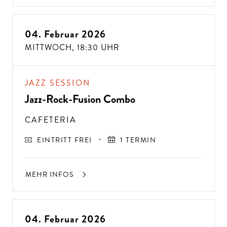
04. Februar 2026
MITTWOCH,
18:30 UHR
JAZZ SESSION
Jazz-Rock-Fusion Combo
CAFETERIA
EINTRITT FREI
1 TERMIN
MEHR INFOS
ÜBE
R 300
VE
R
A
NST
ALT
U
N
GE
N P
R
O
J
A
H
04. Februar 2026
R