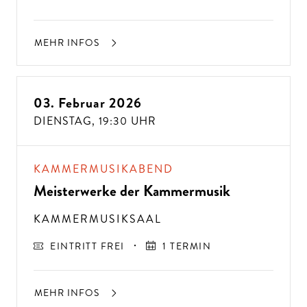
MEHR INFOS
ALTE MUSIK BIS ZEITGENÖSSISCH
LIEBEN SIE DIE OPER?
03. Februar 2026
DIENSTAG,
19:30 UHR
KAMMERMUSIKABEND
Meisterwerke der Kammermusik
KAMMERMUSIKSAAL
EINTRITT FREI
1 TERMIN
MEHR INFOS