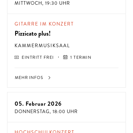
D
A
N
N
K
O
M
M
E
N
SI
E
Z
U
U
N
MITTWOCH,
19:30 UHR
S!
GITARRE IM KONZERT
Pizzicato plus!
KAMMERMUSIKSAAL
EINTRITT FREI
1 TERMIN
MEHR INFOS
05. Februar 2026
DONNERSTAG,
18:00 UHR
HOCHSCHULKONZERT