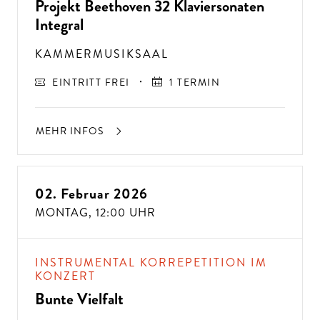
Projekt Beethoven 32 Klaviersonaten
Integral
KAMMERMUSIKSAAL
EINTRITT FREI
1 TERMIN
MEHR INFOS
02. Februar 2026
A
USSER
EW
Ö
H
N
LIC
H
E K
O
N
ZER
TER
LEBN
MONTAG,
12:00 UHR
G
ISSE
S
T
H
E
N
SI
E
A
U
F
P
E
R
F
O
R
M
A
N
C
E
S
E
?
INSTRUMENTAL KORREPETITION IM
KONZERT
Bunte Vielfalt