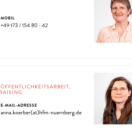
MOBIL
D
A
N
N
K
O
M
M
E
N
S
I
E
Z
U
U
N
S
+49 173 / 154 80 - 42
EN PRO JAHR
 ÖFFENTLICHKEITSARBEIT,
RAISING
E-MAIL-ADRESSE
anna.koerber(at)hfm-nuernberg.de