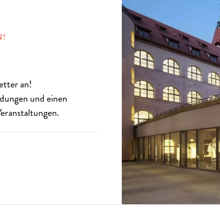
N!
etter
an!
eldungen und einen
eranstaltungen.
SISCH