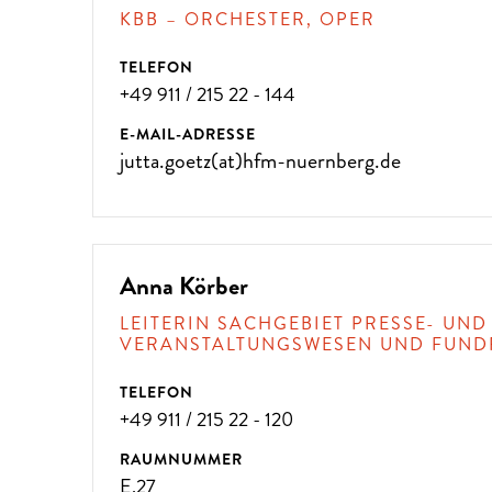
KBB – ORCHESTER, OPER
TELEFON
+49 911 / 215 22 - 144
ÜBER 300 VERANSTALTUNG
E-MAIL-ADRESSE
jutta.goetz(at)hfm-nuernberg.de
!
Anna Körber
LEITERIN SACHGEBIET PRESSE- UND
VERANSTALTUNGSWESEN UND FUND
TELEFON
+49 911 / 215 22 - 120
RAUMNUMMER
E.27