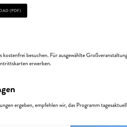
AD (PDF)
s kostenfrei besuchen. Für ausgewählte Großveranstaltun
ERTERLEBNISSE
S
T
H
E
N
S
I
E
A
U
F
P
E
R
F
O
R
M
A
N
C
E
S
ntrittskarten erwerben.
E
?
ngen
ungen ergeben, empfehlen wir, das Programm tagesaktuell 