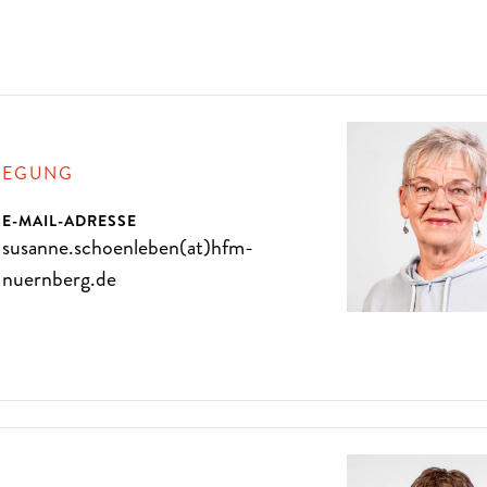
L
I
E
B
E
N
S
I
E
D
I
E
O
P
E
R
LEGUNG
E-MAIL-ADRESSE
susanne.schoenleben(at)hfm-
nuernberg.de