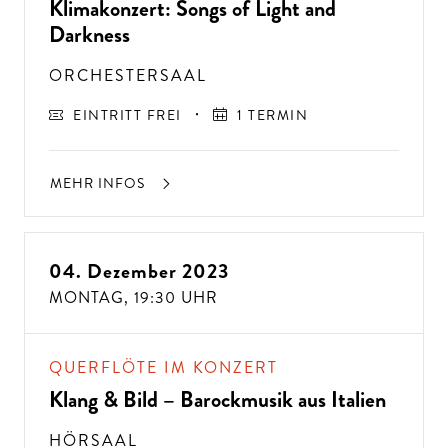
Klimakonzert: Songs of Light and
Darkness
ORCHESTERSAAL
EINTRITT FREI
1 TERMIN
MEHR INFOS
04. Dezember 2023
A
USSER
EW
Ö
H
N
LIC
H
E K
O
N
ZER
TER
LEBN
MONTAG,
19:30 UHR
G
ISSE
S
T
H
E
N
SI
E
A
U
F
P
E
R
F
O
R
M
A
N
C
E
S
E
?
QUERFLÖTE IM KONZERT
Klang & Bild – Barockmusik aus Italien
HÖRSAAL