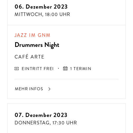
06. Dezember 2023
MITTWOCH,
18:00 UHR
JAZZ IM GNM
Drummers Night
CAFÉ ARTE
EINTRITT FREI
1 TERMIN
MEHR INFOS
ÜBE
R 300
VE
R
A
NST
ALT
U
N
GE
N P
R
O
J
A
H
07. Dezember 2023
DONNERSTAG,
17:30 UHR
R