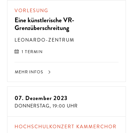
D
A
N
N
K
O
M
M
E
N
SI
E
Z
U
U
N
VORLESUNG
S!
Eine künstlerische VR-
Grenzüberschreitung
LEONARDO-ZENTRUM
1 TERMIN
MEHR INFOS
07. Dezember 2023
DONNERSTAG,
19:00 UHR
HOCHSCHULKONZERT KAMMERCHOR