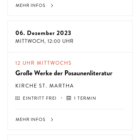
MEHR INFOS
06. Dezember 2023
ALTE MUSIK BIS ZEITGENÖSSISCH
LIEBEN SIE DIE OPER?
MITTWOCH,
12:00 UHR
12 UHR MITTWOCHS
Große Werke der Posaunenliteratur
KIRCHE ST. MARTHA
EINTRITT FREI
1 TERMIN
MEHR INFOS