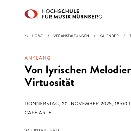
Direkt zu den Inhalten springen
TERMINE
HOME
VERANSTALTUNGEN
KALENDER
ANKLANG
Von lyrischen Melodien
Virtuosität
DONNERSTAG, 20. NOVEMBER 2025, 18:00
CAFÉ ARTE
EINTRITT FREI