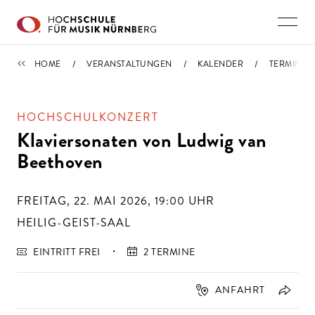
Direkt zu den Inhalten springen
TERMINE
HOME
VERANSTALTUNGEN
KALENDER
TERMIN
HOCHSCHULKONZERT
Klaviersonaten von Ludwig van
Beethoven
FREITAG, 22. MAI 2026, 19:00
UHR
HEILIG-GEIST-SAAL
EINTRITT FREI
2 TERMINE
ANFAHRT