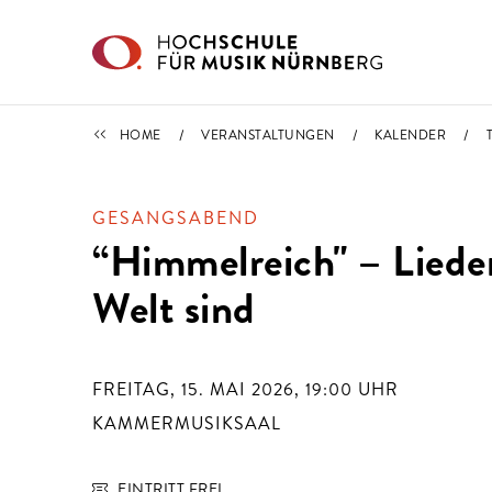
Direkt zu den Inhalten springen
TERMINE
HOME
VERANSTALTUNGEN
KALENDER
GESANGSABEND
“Himmelreich" – Lieder
Welt sind
FREITAG, 15. MAI 2026, 19:00
UHR
KAMMERMUSIKSAAL
EINTRITT FREI