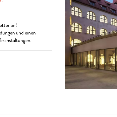
N!
etter
an!
eldungen und einen
eranstaltungen.