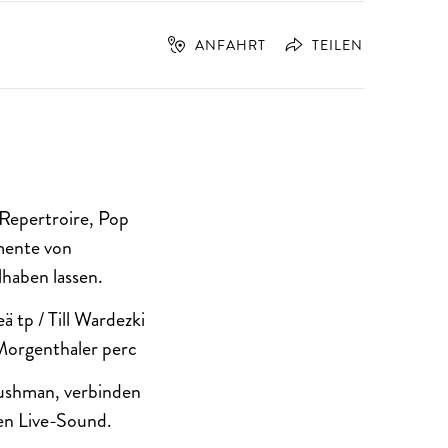
ANFAHRT
TEILEN
-Repertroire, Pop
mente von
lhaben lassen.
 tp / Till Wardezki
 Morgenthaler perc
Bushman, verbinden
en Live-Sound.