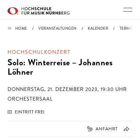
Direkt zu den Inhalten springen
TERMINE
HOME
VERANSTALTUNGEN
KALENDER
TERMIN
HOCHSCHULKONZERT
Solo: Winterreise – Johannes
Löhner
DONNERSTAG, 21. DEZEMBER 2023, 19:30
UHR
ORCHESTERSAAL
EINTRITT FREI
ANFAHRT