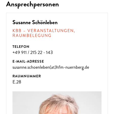
Ansprechpersonen
Susanne Schönleben
KBB – VERANSTALTUNGEN,
RAUMBELEGUNG
TELEFON
+49 911 / 215 22 - 143
E-MAIL-ADRESSE
susanne.schoenleben(at)hfm-nuernberg.de
RAUMNUMMER
E.28
ÜBE
R 300
VE
R
A
NST
ALT
U
N
GE
N P
R
O
J
A
H
R