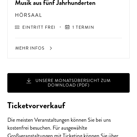
Musik aus fünf Jahrhunderten
HÖRSAAL
EINTRITT FREI
1 TERMIN
MEHR INFOS
UNSERE MONATSÜBERSICHT ZUM
DOWNLOAD (PDF)
A
USSER
EW
Ö
H
N
LIC
H
E K
O
N
ZER
TER
LEBN
G
ISSE
S
T
H
E
N
SI
E
A
U
F
P
E
R
F
O
R
M
A
N
C
E
S
Ticketvorverkauf
E
?
Die meisten Veranstaltungen können Sie bei uns
kostenfrei besuchen. Für ausgewählte
Großveranstaltungen mit Ticketing können Sie über