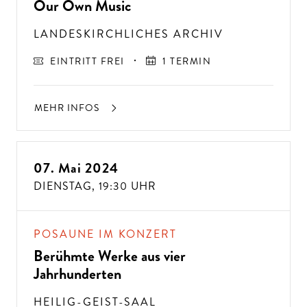
Our Own Music
LANDESKIRCHLICHES ARCHIV
EINTRITT FREI
1 TERMIN
MEHR INFOS
07. Mai 2024
DIENSTAG,
19:30 UHR
A
USSER
EW
Ö
H
N
LIC
H
E K
O
N
ZER
TER
LEBN
G
ISSE
S
T
H
E
N
SI
E
A
U
F
P
E
R
F
O
R
M
A
N
C
E
S
POSAUNE IM KONZERT
E
?
Berühmte Werke aus vier
Jahrhunderten
HEILIG-GEIST-SAAL