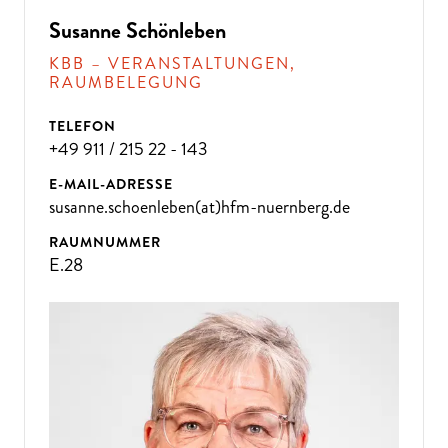
D
A
N
N
K
O
M
M
E
N
SI
E
Z
U
U
N
Susanne Schönleben
S!
KBB – VERANSTALTUNGEN,
RAUMBELEGUNG
TELEFON
+49 911 / 215 22 - 143
E-MAIL-ADRESSE
susanne.schoenleben(at)hfm-nuernberg.de
RAUMNUMMER
E.28