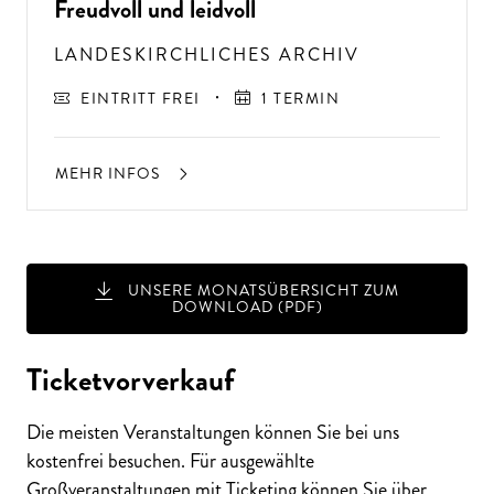
Freudvoll und leidvoll
LANDESKIRCHLICHES ARCHIV
EINTRITT FREI
1 TERMIN
MEHR INFOS
UNSERE MONATSÜBERSICHT ZUM
DOWNLOAD (PDF)
A
USSER
EW
Ö
H
N
LIC
H
E K
O
N
ZER
TER
LEBN
G
ISSE
S
T
H
E
N
SI
E
A
U
F
P
E
R
F
O
R
M
A
N
C
E
S
Ticketvorverkauf
E
?
Die meisten Veranstaltungen können Sie bei uns
kostenfrei besuchen. Für ausgewählte
Großveranstaltungen mit Ticketing können Sie über