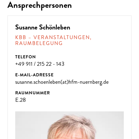
Ansprechpersonen
Susanne Schönleben
KBB – VERANSTALTUNGEN,
RAUMBELEGUNG
TELEFON
+49 911 / 215 22 - 143
E-MAIL-ADRESSE
susanne.schoenleben(at)hfm-nuernberg.de
RAUMNUMMER
E.28
ÜBE
R 300
VE
R
A
NST
ALT
U
N
GE
N P
R
O
J
A
H
R