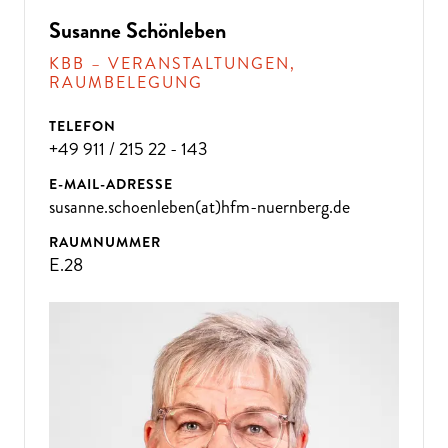
D
A
N
N
K
O
M
M
E
N
SI
E
Z
U
U
N
Susanne Schönleben
S!
KBB – VERANSTALTUNGEN,
RAUMBELEGUNG
TELEFON
+49 911 / 215 22 - 143
E-MAIL-ADRESSE
susanne.schoenleben(at)hfm-nuernberg.de
RAUMNUMMER
E.28