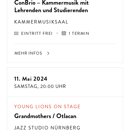
ConBrio – Kammermusik mit
Lehrenden und Studierenden
KAMMERMUSIKSAAL
EINTRITT FREI
1 TERMIN
MEHR INFOS
11. Mai 2024
A
USSER
EW
Ö
H
N
LIC
H
E K
O
N
ZER
TER
LEBN
SAMSTAG,
20:00 UHR
G
ISSE
S
T
H
E
N
SI
E
A
U
F
P
E
R
F
O
R
M
A
N
C
E
S
E
?
YOUNG LIONS ON STAGE
Grandmothers / Otlacan
JAZZ STUDIO NÜRNBERG