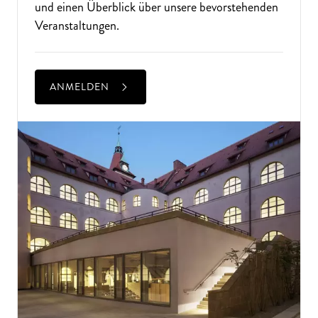
und einen Überblick über unsere bevorstehenden
Veranstaltungen.
ALTE MUSIK BIS ZEITGENÖSSISCH
LIEBEN SIE DIE OPER?
ANMELDEN