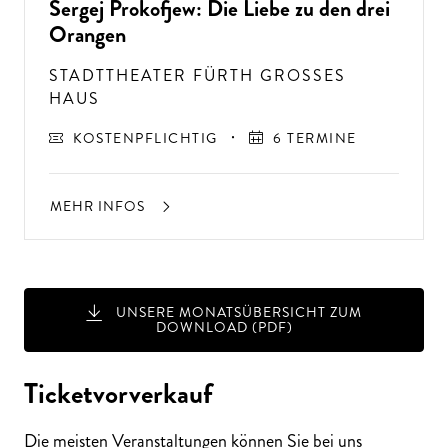
Sergej Prokofjew: Die Liebe zu den drei
Orangen
STADTTHEATER FÜRTH GROSSES H
AUS
KOSTENPFLICHTIG
6 TERMINE
MEHR INFOS
A
USSER
EW
Ö
H
N
LIC
H
E K
O
N
ZER
TER
LEBN
G
ISSE
UNSERE MONATSÜBERSICHT ZUM
S
T
H
E
N
SI
E
A
U
F
P
E
R
F
O
R
M
A
N
C
E
S
DOWNLOAD (PDF)
E
?
Ticketvorverkauf
Die meisten Veranstaltungen können Sie bei uns