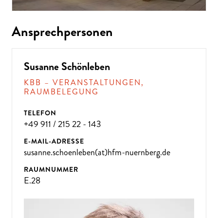
Ansprechpersonen
Susanne Schönleben
KBB – VERANSTALTUNGEN,
RAUMBELEGUNG
TELEFON
+49 911 / 215 22 - 143
E-MAIL-ADRESSE
susanne.schoenleben(at)hfm-nuernberg.de
RAUMNUMMER
E.28
ÜBE
R 300
VE
R
A
NST
ALT
U
N
GE
N P
R
O
J
A
H
R