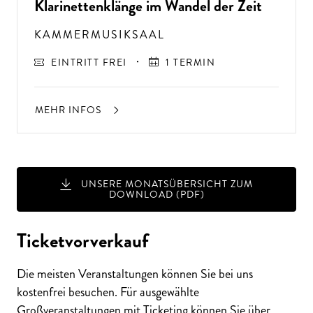
Klarinettenklänge im Wandel der Zeit
KAMMERMUSIKSAAL
EINTRITT FREI
1 TERMIN
MEHR INFOS
UNSERE MONATSÜBERSICHT ZUM
DOWNLOAD (PDF)
A
USSER
EW
Ö
H
N
LIC
H
E K
O
N
ZER
TER
LEBN
G
ISSE
S
T
H
E
N
SI
E
A
U
F
P
E
R
F
O
R
M
A
N
C
E
S
Ticketvorverkauf
E
?
Die meisten Veranstaltungen können Sie bei uns
kostenfrei besuchen. Für ausgewählte
Großveranstaltungen mit Ticketing können Sie über