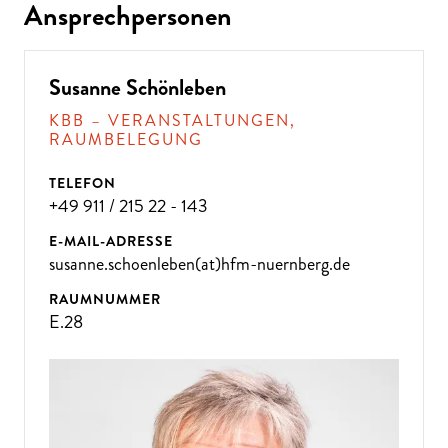
Ansprechpersonen
Susanne Schönleben
KBB – VERANSTALTUNGEN,
RAUMBELEGUNG
TELEFON
+49 911 / 215 22 - 143
E-MAIL-ADRESSE
susanne.schoenleben(at)hfm-nuernberg.de
RAUMNUMMER
E.28
ÜBE
R 300
VE
R
A
NST
ALT
U
N
GE
N P
R
O
J
A
H
R