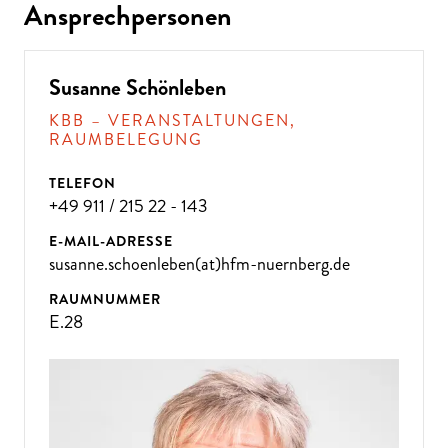
Ansprechpersonen
Susanne Schönleben
KBB – VERANSTALTUNGEN,
RAUMBELEGUNG
TELEFON
+49 911 / 215 22 - 143
E-MAIL-ADRESSE
susanne.schoenleben(at)hfm-nuernberg.de
RAUMNUMMER
E.28
ÜBE
R 300
VE
R
A
NST
ALT
U
N
GE
N P
R
O
J
A
H
R