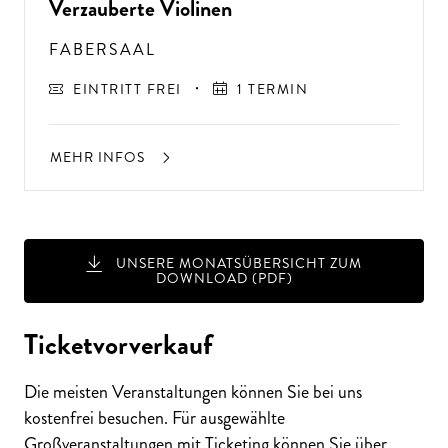
Verzauberte Violinen
FABERSAAL
EINTRITT FREI
1 TERMIN
MEHR INFOS
UNSERE MONATSÜBERSICHT ZUM
DOWNLOAD (PDF)
A
USSER
EW
Ö
H
N
LIC
H
E K
O
N
ZER
TER
LEBN
G
ISSE
S
T
H
E
N
SI
E
A
U
F
P
E
R
F
O
R
M
A
N
C
E
S
Ticketvorverkauf
E
?
Die meisten Veranstaltungen können Sie bei uns
kostenfrei besuchen. Für ausgewählte
Großveranstaltungen mit Ticketing können Sie über