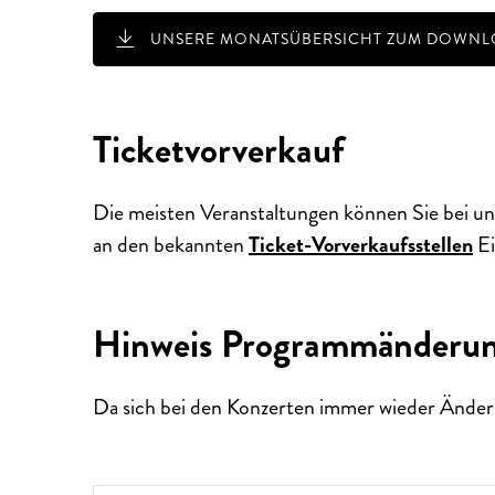
UNSERE MONATSÜBERSICHT ZUM DOWNLO
Ticketvorverkauf
Die meisten Veranstaltungen können Sie bei un
an den bekannten
Ticket-Vorverkaufsstellen
Ei
Hinweis Programmänderu
Da sich bei den Konzerten immer wieder Änder
ALTE MUSIK BIS ZEITGENÖS