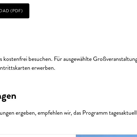
AD (PDF)
s kostenfrei besuchen. Für ausgewählte Großveranstaltun
ntrittskarten erwerben.
ngen
ungen ergeben, empfehlen wir, das Programm tagesaktuell 
SISCH