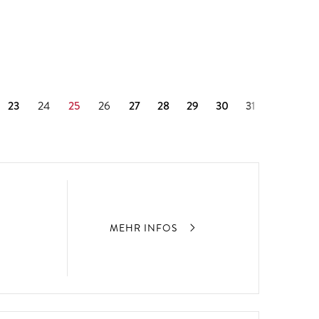
23
24
25
26
27
28
29
30
31
MEHR INFOS