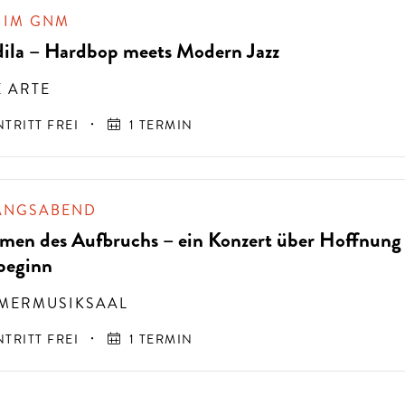
 IM GNM
dila – Hardbop meets Modern Jazz
 ARTE
NTRITT FREI
1 TERMIN
ERTERLEBNISSE
S
T
H
E
N
S
I
E
A
U
F
P
E
R
F
O
R
M
A
N
C
E
S
ANGSABEND
men des Aufbruchs – ein Konzert über Hoffnung
E
?
beginn
MERMUSIKSAAL
NTRITT FREI
1 TERMIN