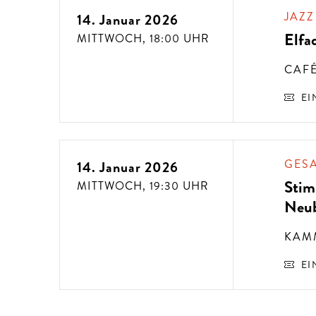
JAZZ
14. Januar 2026
Elfa
MITTWOCH,
18:00 UHR
CAFÉ
EI
AUSSERGEWÖHNLICHE KONZ
GES
14. Januar 2026
Stim
MITTWOCH,
19:30 UHR
Neu
KAM
EI