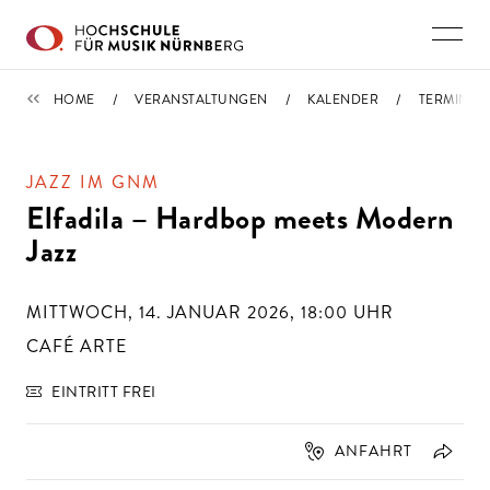
Direkt zu den Inhalten springen
TERMINE
HOME
VERANSTALTUNGEN
KALENDER
TERMIN
JAZZ IM GNM
Elfadila – Hardbop meets Modern
Jazz
MITTWOCH, 14. JANUAR 2026, 18:00
UHR
CAFÉ ARTE
EINTRITT FREI
ANFAHRT