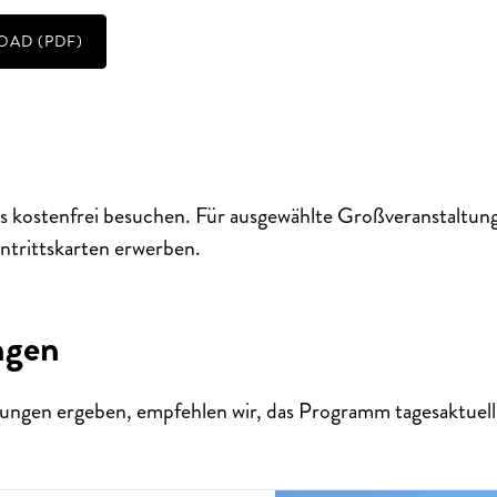
AD (PDF)
s kostenfrei besuchen. Für ausgewählte Großveranstaltun
ERTERLEBNISSE
S
T
H
E
N
S
I
E
A
U
F
P
E
R
F
O
R
M
A
N
C
E
S
ntrittskarten erwerben.
E
?
ngen
ungen ergeben, empfehlen wir, das Programm tagesaktuell 