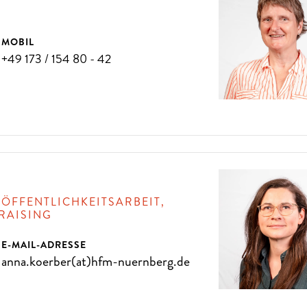
MOBIL
D
A
N
N
K
O
M
M
E
N
S
I
E
Z
U
U
N
S
+49 173 / 154 80 - 42
EN PRO JAHR
 ÖFFENTLICHKEITSARBEIT,
RAISING
E-MAIL-ADRESSE
anna.koerber(at)hfm-nuernberg.de