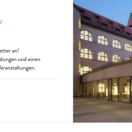
N!
etter
an!
eldungen und einen
eranstaltungen.
SISCH