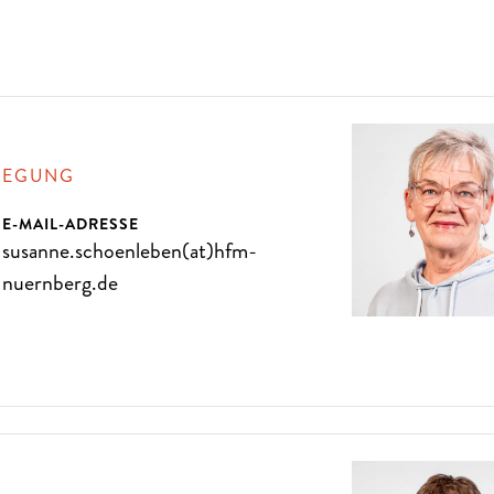
L
I
E
B
E
N
S
I
E
D
I
E
O
P
E
R
LEGUNG
E-MAIL-ADRESSE
susanne.schoenleben(at)hfm-
nuernberg.de