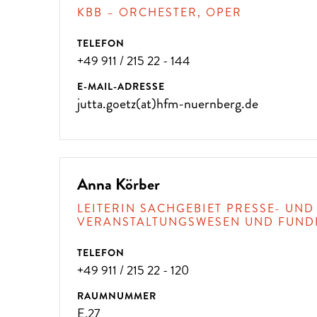
KBB – ORCHESTER, OPER
TELEFON
+49 911 / 215 22 - 144
ÜBER 300 VERANSTALTUNG
E-MAIL-ADRESSE
jutta.goetz(at)hfm-nuernberg.de
!
Anna Körber
LEITERIN SACHGEBIET PRESSE- UND
VERANSTALTUNGSWESEN UND FUND
TELEFON
+49 911 / 215 22 - 120
RAUMNUMMER
E.27