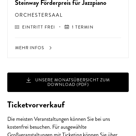
Steinway Förderpreis für Jazzpiano
ORCHESTERSAAL
EINTRITT FREI
1 TERMIN
MEHR INFOS
UNSERE MONATSÜBERSICHT ZUM
DOWNLOAD (PDF)
A
USSER
EW
Ö
H
N
LIC
H
E K
O
N
ZER
TER
LEBN
G
ISSE
S
T
H
E
N
SI
E
A
U
F
P
E
R
F
O
R
M
A
N
C
E
S
Ticketvorverkauf
E
?
Die meisten Veranstaltungen können Sie bei uns
kostenfrei besuchen. Für ausgewählte
Großveranstaltungen mit Ticketing können Sie über