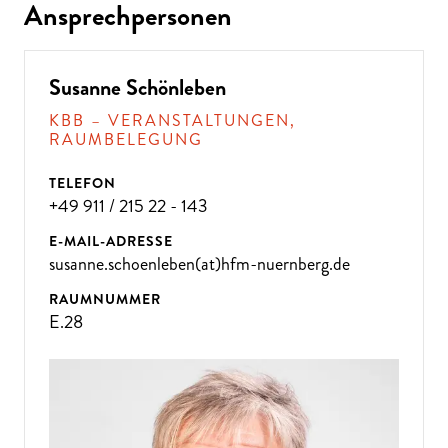
Ansprechpersonen
Susanne Schönleben
KBB – VERANSTALTUNGEN,
RAUMBELEGUNG
TELEFON
+49 911 / 215 22 - 143
E-MAIL-ADRESSE
susanne.schoenleben(at)hfm-nuernberg.de
RAUMNUMMER
E.28
ÜBE
R 300
VE
R
A
NST
ALT
U
N
GE
N P
R
O
J
A
H
R