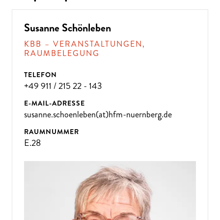
D
A
N
N
K
O
M
M
E
N
SI
E
Z
U
U
N
S!
Susanne Schönleben
KBB – VERANSTALTUNGEN,
RAUMBELEGUNG
TELEFON
+49 911 / 215 22 - 143
E-MAIL-ADRESSE
susanne.schoenleben(at)hfm-nuernberg.de
RAUMNUMMER
E.28