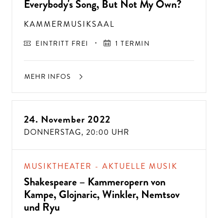
Everybody's Song, But Not My Own?
KAMMERMUSIKSAAL
EINTRITT FREI
1 TERMIN
MEHR INFOS
24. November 2022
DONNERSTAG,
20:00 UHR
A
USSER
EW
Ö
H
N
LIC
H
E K
O
N
ZER
TER
LEBN
G
ISSE
S
T
H
E
N
SI
E
A
U
F
P
E
R
F
O
R
M
A
N
C
E
S
MUSIKTHEATER - AKTUELLE MUSIK
E
?
Shakespeare – Kammeropern von
Kampe, Glojnaric, Winkler, Nemtsov
und Ryu