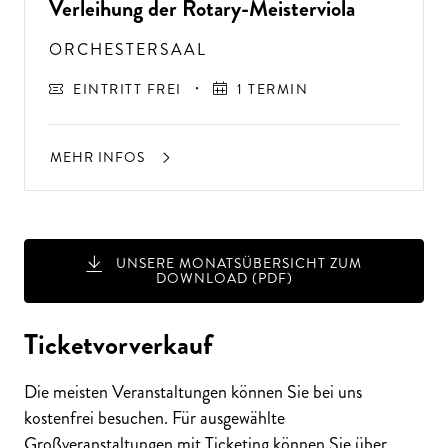
Verleihung der Rotary-Meisterviola
ORCHESTERSAAL
EINTRITT FREI
1 TERMIN
MEHR INFOS
UNSERE MONATSÜBERSICHT ZUM
DOWNLOAD (PDF)
A
USSER
EW
Ö
H
N
LIC
H
E K
O
N
ZER
TER
LEBN
G
ISSE
S
T
H
E
N
SI
E
A
U
F
P
E
R
F
O
R
M
A
N
C
E
S
Ticketvorverkauf
E
?
Die meisten Veranstaltungen können Sie bei uns
kostenfrei besuchen. Für ausgewählte
Großveranstaltungen mit Ticketing können Sie über