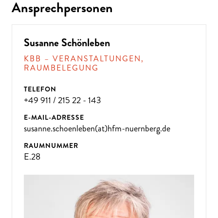
Ansprechpersonen
Susanne Schönleben
KBB – VERANSTALTUNGEN,
RAUMBELEGUNG
TELEFON
+49 911 / 215 22 - 143
E-MAIL-ADRESSE
susanne.schoenleben(at)hfm-nuernberg.de
RAUMNUMMER
E.28
ÜBE
R 300
VE
R
A
NST
ALT
U
N
GE
N P
R
O
J
A
H
R