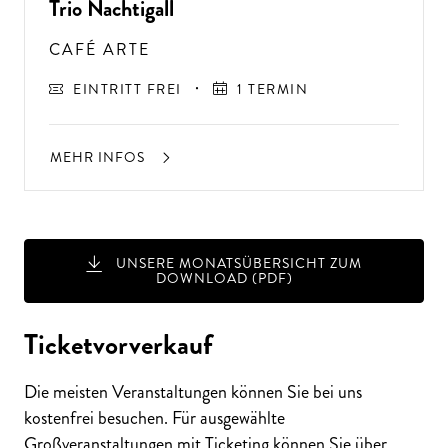
Trio Nachtigall
CAFÉ ARTE
EINTRITT FREI
1 TERMIN
MEHR INFOS
UNSERE MONATSÜBERSICHT ZUM
DOWNLOAD (PDF)
A
USSER
EW
Ö
H
N
LIC
H
E K
O
N
ZER
TER
LEBN
G
ISSE
S
T
H
E
N
SI
E
A
U
F
P
E
R
F
O
R
M
A
N
C
E
S
Ticketvorverkauf
E
?
Die meisten Veranstaltungen können Sie bei uns
kostenfrei besuchen. Für ausgewählte
Großveranstaltungen mit Ticketing können Sie über