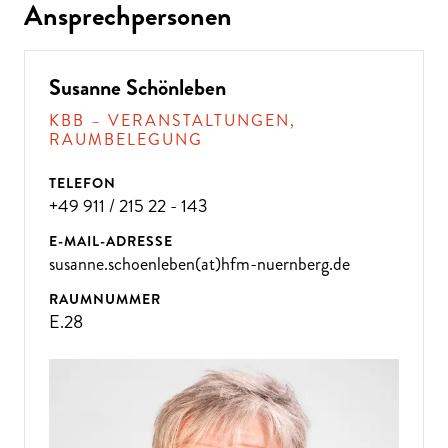
Ansprechpersonen
Susanne Schönleben
KBB – VERANSTALTUNGEN,
RAUMBELEGUNG
TELEFON
+49 911 / 215 22 - 143
E-MAIL-ADRESSE
susanne.schoenleben(at)hfm-nuernberg.de
RAUMNUMMER
E.28
ÜBE
R 300
VE
R
A
NST
ALT
U
N
GE
N P
R
O
J
A
H
R