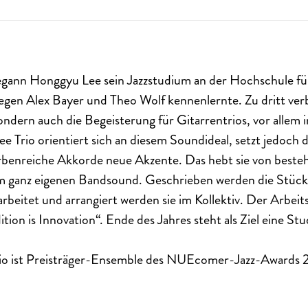
ann Honggyu Lee sein Jazzstudium an der Hochschule fü
egen Alex Bayer und Theo Wolf kennenlernte. Zu dritt verb
ondern auch die Begeisterung für Gitarrentrios, vor alle
e Trio orientiert sich an diesem Soundideal, setzt jedoch
rbenreiche Akkorde neue Akzente. Das hebt sie von beste
em ganz eigenen Bandsound. Geschrieben werden die Stüc
beitet und arrangiert werden sie im Kollektiv. Der Arbeit
tion is Innovation“. Ende des Jahres steht als Ziel eine St
io ist Preisträger-Ensemble des NUEcomer-Jazz-Awards 