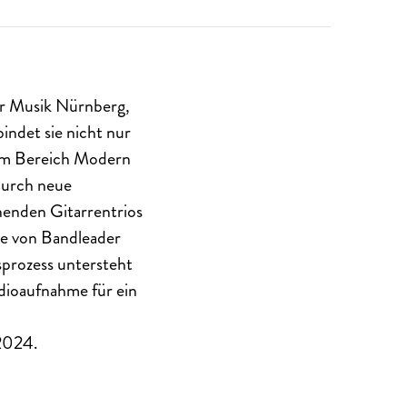
r Musik Nürnberg,
indet sie nicht nur
m im Bereich Modern
 durch neue
henden Gitarrentrios
ke von Bandleader
sprozess untersteht
udioaufnahme für ein
2024.