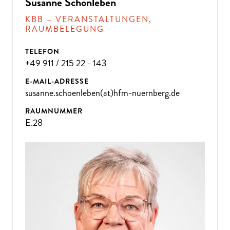
D
A
N
N
K
O
M
M
E
N
SI
E
Z
U
U
N
Susanne Schönleben
KBB – VERANSTALTUNGEN,
S!
RAUMBELEGUNG
TELEFON
+49 911 / 215 22 - 143
E-MAIL-ADRESSE
susanne.schoenleben(at)hfm-nuernberg.de
RAUMNUMMER
E.28