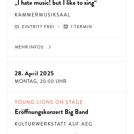
„I hate music! but I like to sing“
KAMMERMUSIKSAAL
EINTRITT FREI
1 TERMIN
MEHR INFOS
28. April 2025
MONTAG,
20:00 UHR
A
USSER
EW
Ö
H
N
LIC
H
E K
O
N
ZER
TER
LEBN
G
ISSE
S
T
H
E
N
SI
E
A
U
F
P
E
R
F
O
R
M
A
N
C
E
S
YOUNG LIONS ON STAGE
E
?
Eröffnungskonzert Big Band
KULTURWERKSTATT AUF AEG