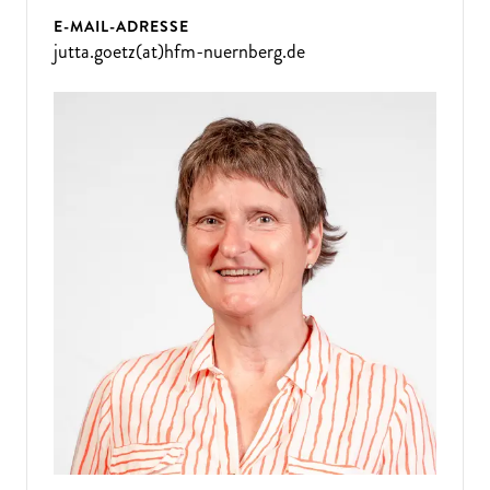
E-MAIL-ADRESSE
jutta.goetz(at)hfm-nuernberg.de