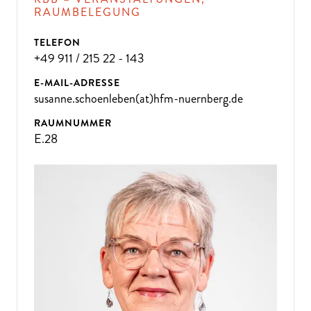
D
A
N
N
K
O
M
M
E
N
SI
E
Z
U
U
N
RAUMBELEGUNG
S!
TELEFON
+49 911 / 215 22 - 143
E-MAIL-ADRESSE
susanne.schoenleben(at)hfm-nuernberg.de
RAUMNUMMER
E.28