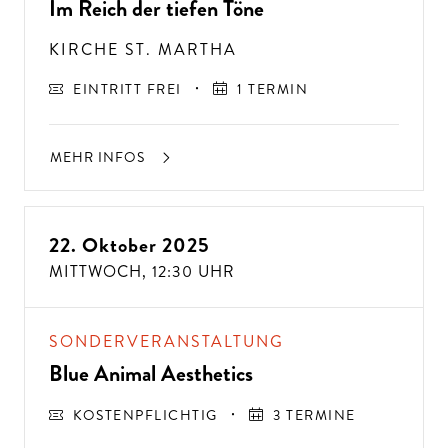
Im Reich der tiefen Töne
KIRCHE ST. MARTHA
EINTRITT FREI
1 TERMIN
MEHR INFOS
22. Oktober 2025
MITTWOCH,
12:30 UHR
A
USSER
EW
Ö
H
N
LIC
H
E K
O
N
ZER
TER
LEBN
G
ISSE
S
T
H
E
N
SI
E
A
U
F
P
E
R
F
O
R
M
A
N
C
E
S
SONDERVERANSTALTUNG
E
?
Blue Animal Aesthetics
KOSTENPFLICHTIG
3 TERMINE