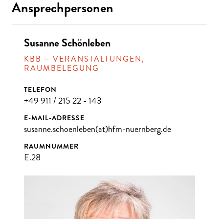
Ansprechpersonen
Susanne Schönleben
KBB – VERANSTALTUNGEN,
RAUMBELEGUNG
TELEFON
+49 911 / 215 22 - 143
E-MAIL-ADRESSE
susanne.schoenleben(at)hfm-nuernberg.de
RAUMNUMMER
E.28
ÜBE
R 300
VE
R
A
NST
ALT
U
N
GE
N P
R
O
J
A
H
R