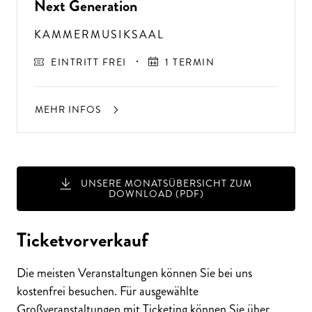
Next Generation
KAMMERMUSIKSAAL
EINTRITT FREI
1 TERMIN
MEHR INFOS
UNSERE MONATSÜBERSICHT ZUM
DOWNLOAD (PDF)
A
USSER
EW
Ö
H
N
LIC
H
E K
O
N
ZER
TER
LEBN
G
ISSE
S
T
H
E
N
SI
E
A
U
F
P
E
R
F
O
R
M
A
N
C
E
S
Ticketvorverkauf
E
?
Die meisten Veranstaltungen können Sie bei uns
kostenfrei besuchen. Für ausgewählte
Großveranstaltungen mit Ticketing können Sie über