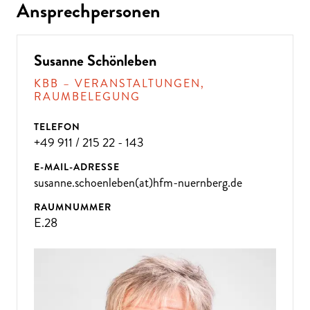
Ansprechpersonen
Susanne Schönleben
KBB – VERANSTALTUNGEN,
RAUMBELEGUNG
TELEFON
+49 911 / 215 22 - 143
E-MAIL-ADRESSE
susanne.schoenleben(at)hfm-nuernberg.de
RAUMNUMMER
E.28
ÜBE
R 300
VE
R
A
NST
ALT
U
N
GE
N P
R
O
J
A
H
R