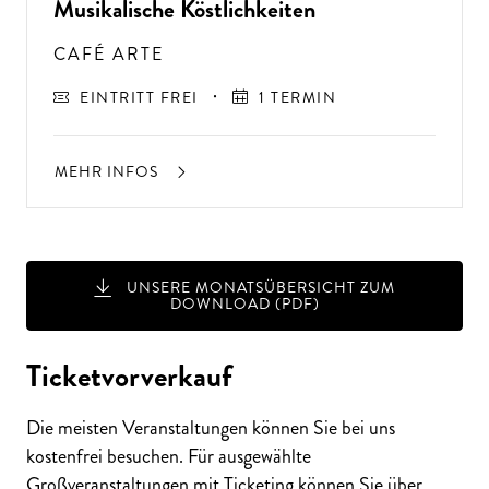
Musikalische Köstlichkeiten
CAFÉ ARTE
EINTRITT FREI
1 TERMIN
MEHR INFOS
UNSERE MONATSÜBERSICHT ZUM
DOWNLOAD (PDF)
A
USSER
EW
Ö
H
N
LIC
H
E K
O
N
ZER
TER
LEBN
G
ISSE
S
T
H
E
N
SI
E
A
U
F
P
E
R
F
O
R
M
A
N
C
E
S
Ticketvorverkauf
E
?
Die meisten Veranstaltungen können Sie bei uns
kostenfrei besuchen. Für ausgewählte
Großveranstaltungen mit Ticketing können Sie über