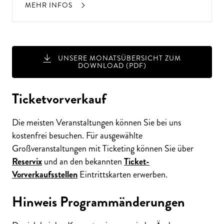
MEHR INFOS
ALTE MUSIK BIS ZEITGENÖSSISCH
UNSERE MONATSÜBERSICHT ZUM
LIEBEN SIE DIE OPER?
DOWNLOAD (PDF)
Ticketvorverkauf
Die meisten Veranstaltungen können Sie bei uns
kostenfrei besuchen. Für ausgewählte
Großveranstaltungen mit Ticketing können Sie über
Reservix
und an den bekannten
Ticket-
Vorverkaufsstellen
Eintrittskarten erwerben.
Hinweis Programmänderungen