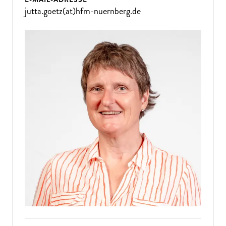
jutta.goetz(at)hfm-nuernberg.de