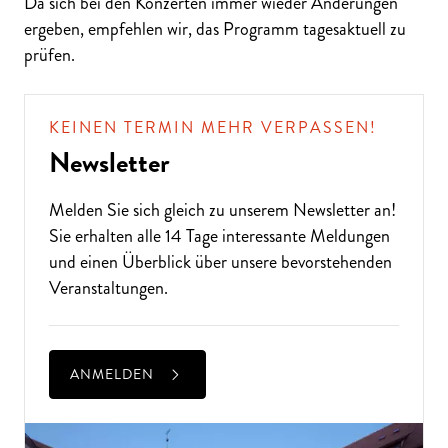
Da sich bei den Konzerten immer wieder Änderungen
ergeben, empfehlen wir, das Programm tagesaktuell zu
prüfen.
KEINEN TERMIN MEHR VERPASSEN!
Newsletter
Melden Sie sich gleich zu unserem
Newsletter
an!
Sie erhalten alle 14 Tage interessante Meldungen
und einen Überblick über unsere bevorstehenden
Veranstaltungen.
ANMELDEN
ÜBE
R 300
VE
R
A
NST
ALT
U
N
GE
N P
R
O
J
A
H
R