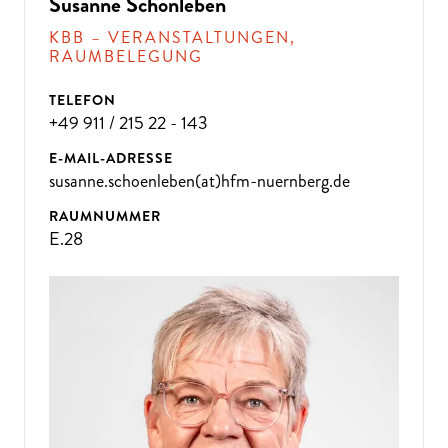
D
A
N
N
K
O
M
M
E
N
SI
E
Z
U
U
N
Susanne Schönleben
KBB – VERANSTALTUNGEN,
S!
RAUMBELEGUNG
TELEFON
+49 911 / 215 22 - 143
E-MAIL-ADRESSE
susanne.schoenleben(at)hfm-nuernberg.de
RAUMNUMMER
E.28