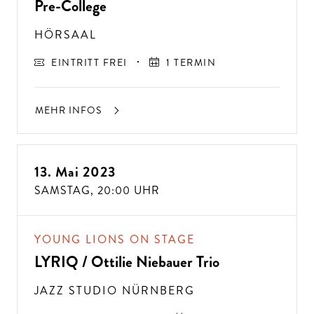
Pre-College
HÖRSAAL
EINTRITT FREI
1 TERMIN
MEHR INFOS
13. Mai 2023
SAMSTAG,
20:00 UHR
A
USSER
EW
Ö
H
N
LIC
H
E K
O
N
ZER
TER
LEBN
G
ISSE
S
T
H
E
N
SI
E
A
U
F
P
E
R
F
O
R
M
A
N
C
E
S
YOUNG LIONS ON STAGE
E
?
LYRIQ / Ottilie Niebauer Trio
JAZZ STUDIO NÜRNBERG