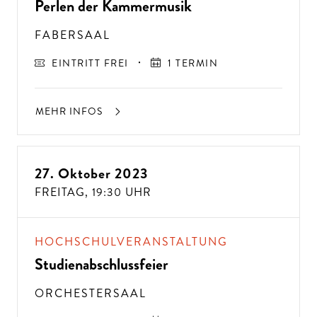
Perlen der Kammermusik
FABERSAAL
EINTRITT FREI
1 TERMIN
MEHR INFOS
27. Oktober 2023
FREITAG,
19:30 UHR
A
USSER
EW
Ö
H
N
LIC
H
E K
O
N
ZER
TER
LEBN
G
ISSE
S
T
H
E
N
SI
E
A
U
F
P
E
R
F
O
R
M
A
N
C
E
S
HOCHSCHULVERANSTALTUNG
E
?
Studienabschlussfeier
ORCHESTERSAAL