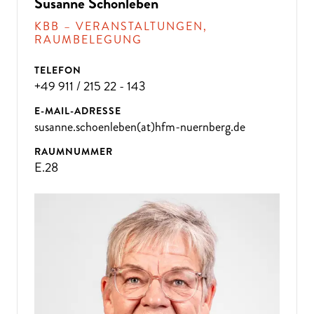
D
A
N
N
K
O
M
M
E
N
SI
E
Z
U
U
N
Susanne Schönleben
KBB – VERANSTALTUNGEN,
S!
RAUMBELEGUNG
TELEFON
+49 911 / 215 22 - 143
E-MAIL-ADRESSE
susanne.schoenleben(at)hfm-nuernberg.de
RAUMNUMMER
E.28