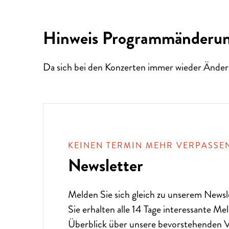
Hinweis Programmänderu
Da sich bei den Konzerten immer wieder Änder
KEINEN TERMIN MEHR VERPASSE
Newsletter
Melden Sie sich gleich zu unserem
Newsl
ALTE MUSIK BIS ZEITGENÖS
Sie erhalten alle 14 Tage interessante M
Überblick über unsere bevorstehenden V