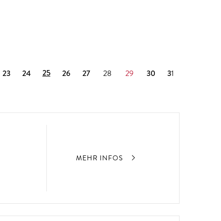
25
23
24
26
27
28
29
30
31
MEHR INFOS