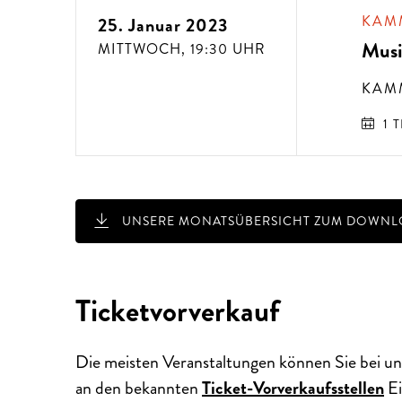
KAM
25. Januar 2023
Musi
MITTWOCH,
19:30 UHR
KAM
1 
AUSSERGEWÖHNLICHE KONZ
UNSERE MONATSÜBERSICHT ZUM DOWNLO
Ticketvorverkauf
Die meisten Veranstaltungen können Sie bei un
an den bekannten
Ticket-Vorverkaufsstellen
Ei