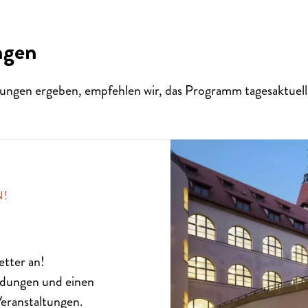
ngen
ungen ergeben, empfehlen wir, das Programm tagesaktuell 
N!
etter
an!
SISCH
eldungen und einen
eranstaltungen.