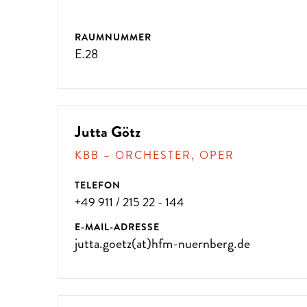
RAUMNUMMER
E.28
ÜBER 300 VERANSTALTUNG
Jutta Götz
!
KBB – ORCHESTER, OPER
TELEFON
+49 911 / 215 22 - 144
E-MAIL-ADRESSE
jutta.goetz(at)hfm-nuernberg.de