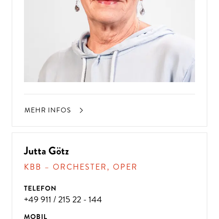
D
A
N
N
K
O
M
M
E
N
SI
E
Z
U
U
N
S!
MEHR INFOS
Jutta Götz
KBB – ORCHESTER, OPER
TELEFON
+49 911 / 215 22 - 144
MOBIL