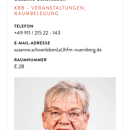
KBB – VERANSTALTUNGEN,
RAUMBELEGUNG
TELEFON
+49 911 / 215 22 - 143
E-MAIL-ADRESSE
susanne.schoenleben(at)hfm-nuernberg.de
RAUMNUMMER
E.28
ÜBE
R 300
VE
R
A
NST
ALT
U
N
GE
N P
R
O
J
A
H
R