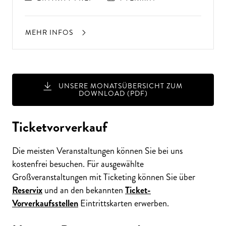
MEHR INFOS
UNSERE MONATSÜBERSICHT ZUM
DOWNLOAD (PDF)
Ticketvorverkauf
A
USSER
EW
Ö
H
N
LIC
H
E K
O
N
ZER
TER
LEBN
Die meisten Veranstaltungen können Sie bei uns
G
ISSE
S
T
H
E
N
SI
E
A
U
F
P
E
R
F
O
R
M
A
N
C
E
S
kostenfrei besuchen. Für ausgewählte
Großveranstaltungen mit Ticketing können Sie über
E
?
Reservix
und an den bekannten
Ticket-
Vorverkaufsstellen
Eintrittskarten erwerben.