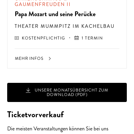
GAUMENFREUDEN II
Papa Mozart und seine Perücke
THEATER MUMMPITZ IM KACHELBAU
KOSTENPFLICHTIG
1 TERMIN
MEHR INFOS
A
USSER
EW
Ö
H
N
LIC
H
E K
O
N
ZER
TER
LEBN
UNSERE MONATSÜBERSICHT ZUM
G
ISSE
DOWNLOAD (PDF)
S
T
H
E
N
SI
E
A
U
F
P
E
R
F
O
R
M
A
N
C
E
S
E
?
Ticketvorverkauf
Die meisten Veranstaltungen können Sie bei uns