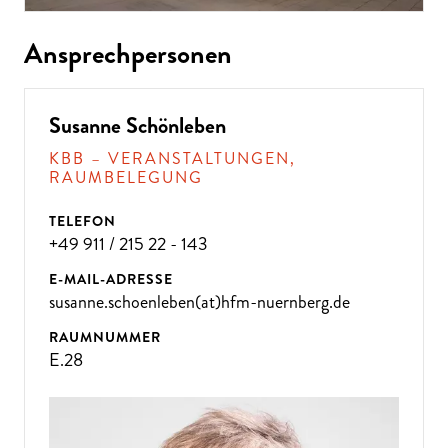
Ansprechpersonen
Susanne Schönleben
KBB – VERANSTALTUNGEN,
RAUMBELEGUNG
TELEFON
+49 911 / 215 22 - 143
E-MAIL-ADRESSE
susanne.schoenleben(at)hfm-nuernberg.de
RAUMNUMMER
E.28
ÜBE
R 300
VE
R
A
NST
ALT
U
N
GE
N P
R
O
J
A
H
R