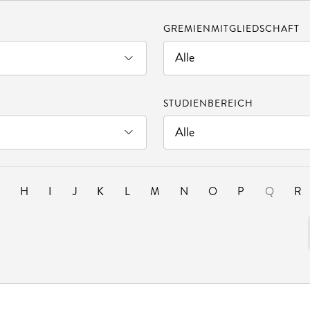
GREMIENMITGLIEDSCHAFT
STUDIENBEREICH
G
H
I
J
K
L
M
N
O
P
Q
R