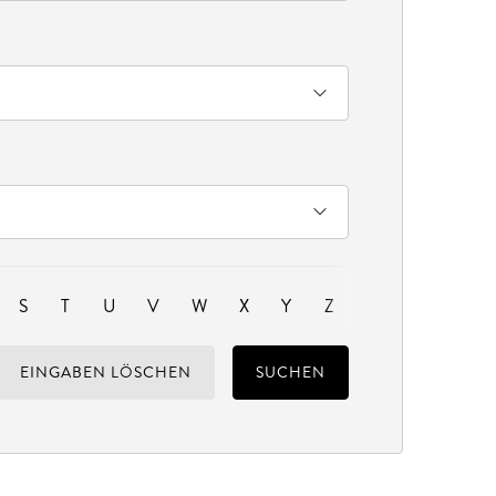
S
T
U
V
W
X
Y
Z
EINGABEN LÖSCHEN
SUCHEN