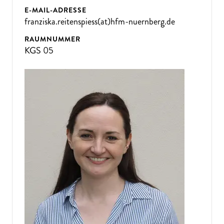
E-MAIL-ADRESSE
franziska.reitenspiess(at)hfm-nuernberg.de
RAUMNUMMER
KGS 05