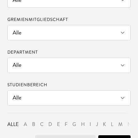
GREMIENMITGLIEDSCHAFT
DEPARTMENT
STUDIENBEREICH
ALLE
A
B
C
D
E
F
G
H
I
J
K
L
M
N