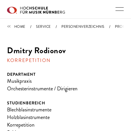
Direkt zu den Inhalten springen
PERSONENVERZEICHNIS
HOME
SERVICE
PERSONENVERZEICHNIS
PROFIL
Dmitry Rodionov
KORREPETITION
DEPARTMENT
Musikpraxis
Orchesterinstrumente / Dirigieren
STUDIENBEREICH
Blechblasinstrumente
Holzblasinstrumente
Korrepetition