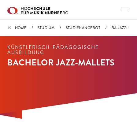
Direkt zu den Inhalten springen
STUDIENANGEBOT
HOME
STUDIUM
STUDIENANGEBOT
BA JAZZ-MALL
KÜNSTLERISCH-PÄDAGOGISCHE
AUSBILDUNG
BACHELOR JAZZ-MALLETS