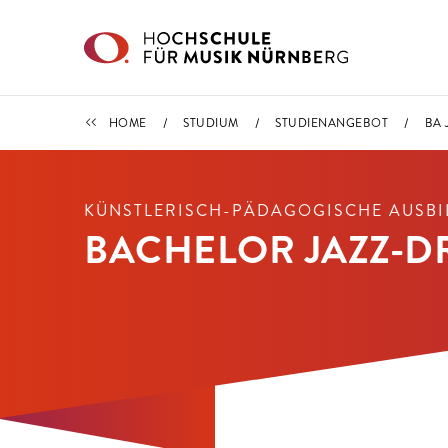
Direkt zu den Inhalten springen
STUDIENANGEBOT
HOME
STUDIUM
STUDIENANGEBOT
BA 
KÜNSTLERISCH-PÄDAGOGISCHE AUSB
BACHELOR JAZZ-D