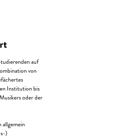
rt
Studierenden auf
Kombination von
efächertes
n Institution bis
 Musikers oder der
n allgemein
s-)