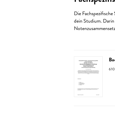
Die Fachspezifische
dein Studium. Darin
Notenzusammensetz
Ba
GRÖ
610