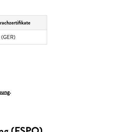
rachzertifikate
 (GER)
sung
.
ung (FSPO)