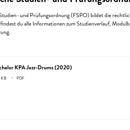
 Studien- und Prüfungsordnung (FSPO) bildet die rechtli
 findest du alle Informationen zum Studienverlauf, Modu
ung.
chelor KPA Jazz-Drums (2020)
SSE:
 KB
PDF