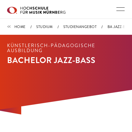
Direkt zu den Inhalten springen
STUDIENANGEBOT
HOME
STUDIUM
STUDIENANGEBOT
BA JAZZ-BASS
KÜNSTLERISCH-PÄDAGOGISCHE
AUSBILDUNG
BACHELOR JAZZ-BASS