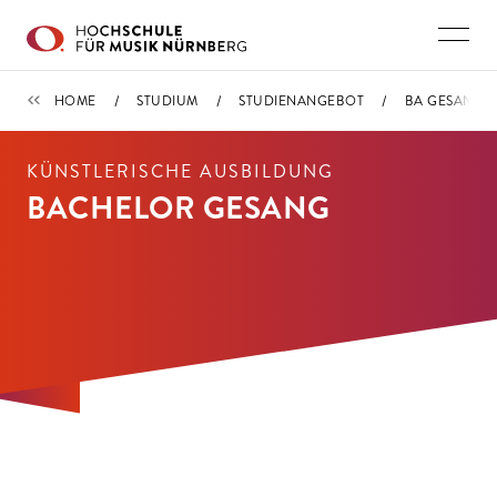
Direkt zu den Inhalten springen
STUDIENANGEBOT
HOME
STUDIUM
STUDIENANGEBOT
BA GESANG K
KÜNSTLERISCHE AUSBILDUNG
BACHELOR GESANG